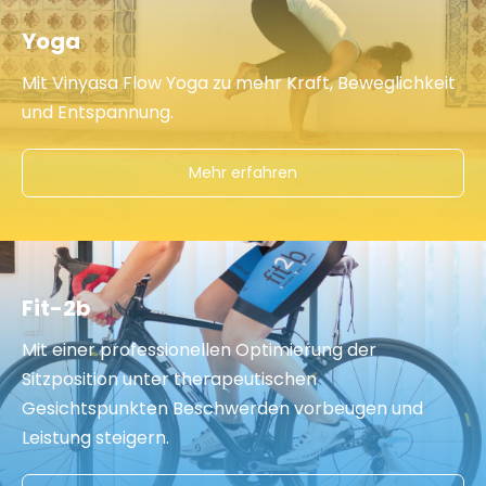
Yoga
Mit Vinyasa Flow Yoga zu mehr Kraft, Beweglichkeit
und Entspannung.
Mehr erfahren
Fit-2b
Mit einer professionellen Optimierung der
Sitzposition unter therapeutischen
Gesichtspunkten Beschwerden vorbeugen und
Leistung steigern.